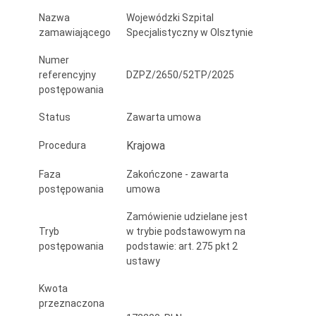
i
Nazwa
Wojewódzki Szpital
zamawiającego
Specjalistyczny w Olsztynie
Diagnostyki
Obrazowej
Numer
referencyjny
DZPZ/2650/52TP/2025
postępowania
Status
Zawarta umowa
Krajowa
Procedura
Faza
Zakończone - zawarta
postępowania
umowa
Zamówienie udzielane jest
Tryb
w trybie podstawowym na
postępowania
podstawie: art. 275 pkt 2
ustawy
Kwota
przeznaczona