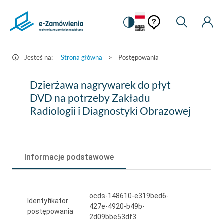
Pomoc
Pomoc
Zmiana
Wyszukiw
Moje
HEADER.SETTINGS_S
Postępowania
kontekstowa
na
Kont
kontekstow
-
wersję
e-
kontrastową
Jesteś na:
Strona główna
>
Postępowania
Zamówienia.gov.pl
Dzierżawa
Dzierżawa nagrywarek do płyt
nagrywarek
DVD na potrzeby Zakładu
Radiologii i Diagnostyki Obrazowej
do
płyt
DVD
Informacje podstawowe
na
potrzeby
ocds-148610-e319bed6-
Zakładu
Identyfikator
427e-4920-b49b-
postępowania
Radiologii
2d09bbe53df3