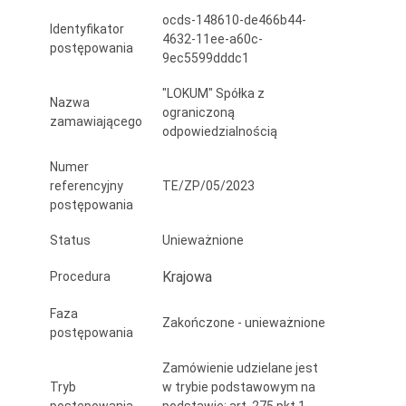
mieszkalno-
ocds-148610-de466b44-
Identyfikator
4632-11ee-a60c-
użytkowych
postępowania
9ec5599dddc1
zarządzanych
"LOKUM" Spółka z
Nazwa
przez
ograniczoną
zamawiającego
odpowiedzialnością
„LOKUM”
Numer
Sp.
referencyjny
TE/ZP/05/2023
z
postępowania
o.
Status
Unieważnione
o.
Krajowa
Procedura
w
Faza
Zakończone - unieważnione
Bartoszycach”
postępowania
Zamówienie udzielane jest
Tryb
w trybie podstawowym na