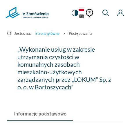
Pomoc
Pomoc
Zmiana
Wyszukiw
Moje
HEADER.SETTINGS_S
Postępowania
kontekstowa
na
Kont
kontekstow
-
wersję
e-
kontrastową
Jesteś na:
Strona główna
>
Postępowania
Zamówienia.gov.pl
„Wykonanie
„Wykonanie usług w zakresie
usług
utrzymania czystości w
komunalnych zasobach
w
mieszkalno-użytkowych
zakresie
zarządzanych przez „LOKUM” Sp. z
utrzymania
o. o. w Bartoszycach”
czystości
w
Informacje podstawowe
komunalnych
zasobach