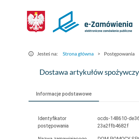
Postępowania
-
e-
Zamówienia.gov.pl
Jesteś na:
Strona główna
>
Postępowania
Dostawa
Dostawa artykułów spożywczych
artykułów
spożywczych
Informacje podstawowe
na
II
Identyfikator
ocds-148610-de3
postępowania
23a2ffb4682f
półrocze
Nazwa zamawiającego
DOM POMOCY SP