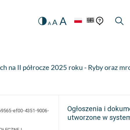
A
Zmiana
Pomoc
Pomoc
Wysz
A
A
HEADER.SETTINGS_SR
kontekstow
na
konteks
wersję
kontrastową
 na II półrocze 2025 roku - Ryby oraz mro
Ogłoszenia i dokum
69565-ef00-4351-9006-
utworzone w syste
OŁECZNEJ