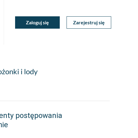
ukiwarka
Zaloguj się
Zarejestruj się
Moje
a
towa
Konto
żonki i lody
enty postępowania
mie