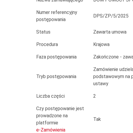
2025
roku
Numer referencyjny
DPS/ZP/5/2025
postępowania
-
Status
Zawarta umowa
Ryby
Procedura
Krajowa
oraz
Faza postępowania
Zakończone - zaw
mrożonki
Zamówienie udziela
i
Tryb postępowania
podstawowym na po
lody
ustawy
Liczba części
2
Czy postępowanie jest
prowadzone na
Tak
platformie
e-Zamówienia