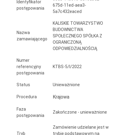
Identyfikator
wielorodzinnego
675d-11ed-aea3-
postępowania
5a7c432eaced
wraz
KALISKIE TOWARZYSTWO
z
BUDOWNICTWA
Nazwa
SPOŁECZNEGO SPÓŁKA Z
wewnętrzną
zamawiającego
OGRANICZONĄ
instalacją
ODPOWIEDZIALNOŚCIĄ
gazową
Numer
referencyjny
KTBS-5/I/2022
postępowania
Status
Unieważnione
Krajowa
Procedura
Faza
Zakończone - unieważnione
postępowania
Zamówienie udzielane jest w
Tryb
trybie podstawowym na