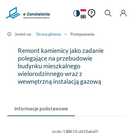
Pomoc
Pomoc
Zmiana
Wyszukiw
Moje
HEADER.SETTINGS_S
Postępowania
kontekstowa
na
Kont
kontekstow
-
wersję
e-
kontrastową
Jesteś na:
Strona główna
>
Postępowania
Zamówienia.gov.pl
Remont
Remont kamienicy jako zadanie
kamienicy
polegające na przebudowie
budynku mieszkalnego
jako
wielorodzinnego wraz z
zadanie
wewnętrzną instalacją gazową
polegające
na
przebudowie
Informacje podstawowe
budynku
mieszkalnego
ocds-148610-dd10abd2-