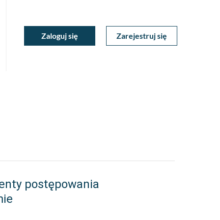
ukiwarka
Zaloguj się
Zarejestruj się
Moje
a
towa
Konto
enty postępowania
mie