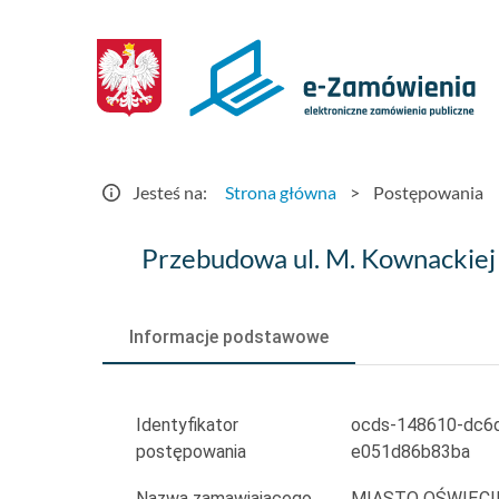
Postępowania
-
e-
Zamówienia.gov.pl
Jesteś na:
Strona główna
>
Postępowania
Przebudowa
Przebudowa ul. M. Kownackiej
ul. M. Kownackiej
w Oświęcimiu
Informacje podstawowe
Identyfikator
ocds-148610-dc6
postępowania
e051d86b83ba
Nazwa zamawiającego
MIASTO OŚWIĘC