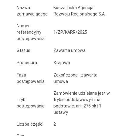
Koszalinie
Nazwa
Koszalińska Agencja
zamawiającego
Rozwoju Regionalnego S.A.
w
2025
Numer
referencyjny
1/ZP/KARR/2025
r.
postępowania
Status
Zawarta umowa
Krajowa
Procedura
Faza
Zakończone - zawarta
postępowania
umowa
Zamówienie udzielane jest w
Tryb
trybie podstawowym na
postępowania
podstawie: art. 275 pkt 1
ustawy
Liczba części
2