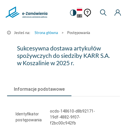
Pomoc
Pomoc
Zmiana
Wyszukiw
Moje
HEADER.SETTINGS_S
Postępowania
kontekstowa
na
Kont
kontekstow
-
wersję
e-
kontrastową
Jesteś na:
Strona główna
>
Postępowania
Zamówienia.gov.pl
Sukcesywna
Sukcesywna dostawa artykułów
dostawa
spożywczych do siedziby KARR S.A.
w Koszalinie w 2025 r.
artykułów
spożywczych
do
Informacje podstawowe
siedziby
KARR
ocds-148610-d8b92171-
S.A.
Identyfikator
19df-4882-9f07-
postępowania
w
f2bc00c942fb