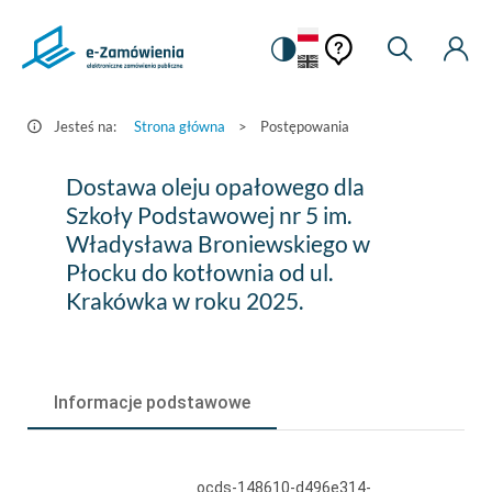
Pomoc
Pomoc
Zmiana
Wyszukiw
Moje
HEADER.SETTINGS_S
Postępowania
kontekstowa
na
Kont
kontekstow
-
wersję
e-
kontrastową
Jesteś na:
Strona główna
>
Postępowania
Zamówienia.gov.pl
Dostawa
Dostawa oleju opałowego dla
oleju
Szkoły Podstawowej nr 5 im.
Władysława Broniewskiego w
opałowego
Płocku do kotłownia od ul.
dla
Krakówka w roku 2025.
Szkoły
Podstawowej
nr
Informacje podstawowe
5
im.
ocds-148610-d496e314-