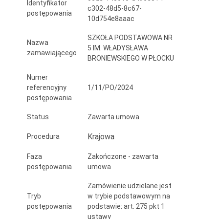
Identyfikator
Władysława
c302-48d5-8c67-
postępowania
10d754e8aaac
Broniewskiego
SZKOŁA PODSTAWOWA NR
w
Nazwa
5 IM. WŁADYSŁAWA
zamawiającego
BRONIEWSKIEGO W PŁOCKU
Płocku
do
Numer
referencyjny
1/11/PO/2024
kotłownia
postępowania
od
Status
Zawarta umowa
ul.
Krajowa
Procedura
Krakówka
Faza
Zakończone - zawarta
w
postępowania
umowa
roku
Zamówienie udzielane jest
2025.
Tryb
w trybie podstawowym na
postępowania
podstawie: art. 275 pkt 1
ustawy