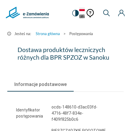
Pomoc
Pomoc
Zmiana
Wyszukiw
Moje
HEADER.SETTINGS_S
Postępowania
kontekstowa
na
Kont
kontekstow
-
wersję
e-
kontrastową
Jesteś na:
Strona główna
>
Postępowania
Zamówienia.gov.pl
Dostawa
Dostawa produktów leczniczych
produktów
różnych dla BPR SPZOZ w Sanoku
leczniczych
różnych
Informacje podstawowe
dla
BPR
SPZOZ
ocds-148610-d3ac03fd-
Identyfikator
4716-48f7-834e-
w
postępowania
f409f825b0c6
Sanoku
BIESZCZADZKIE POGOTOWIE