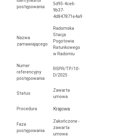
Identyfikator
5d95-4ce6-
wyrobów
postępowania
9b37-
medycznych
4d847871e4a9
dla
Radomska
Stacja
potrzeb
Nazwa
Pogotowia
zamawiającego
Radomskiej
Ratunkowego
w Radomiu
Stacji
Numer
Pogotowia
RSPR/TP/10-
referencyjny
D/2025
postępowania
Ratunkowego
w
Zawarta
Status
umowa
Radomiu.
Krajowa
Procedura
Zakończone -
Faza
zawarta
postępowania
umowa