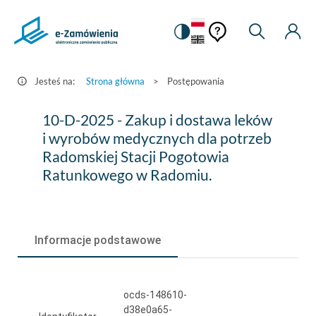
Pomoc
Pomoc
Zmiana
Wyszukiw
Moje
HEADER.SETTINGS_S
Postępowania
kontekstowa
na
Kont
kontekstow
-
wersję
e-
kontrastową
Jesteś na:
Strona główna
>
Postępowania
Zamówienia.gov.pl
10-
10-D-2025 - Zakup i dostawa leków
D-
i wyrobów medycznych dla potrzeb
Radomskiej Stacji Pogotowia
2025
Ratunkowego w Radomiu.
-
Zakup
i
Informacje podstawowe
dostawa
leków
ocds-148610-
i
d38e0a65-