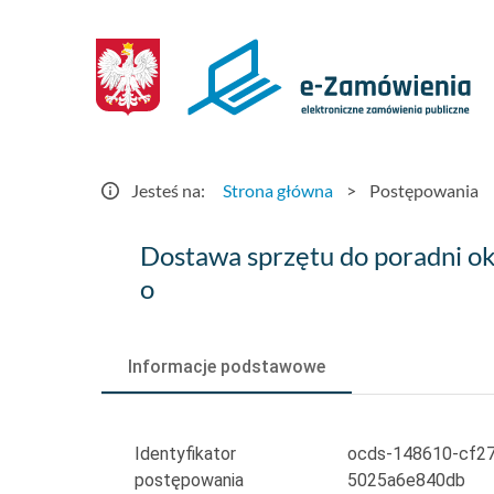
Postępowania
-
e-
Zamówienia.gov.pl
Jesteś na:
Strona główna
>
Postępowania
Dostawa
Dostawa sprzętu do poradni oku
sprzętu
o
do
poradni
Informacje podstawowe
okulistycznej
dla
Identyfikator
ocds-148610-cf2
postępowania
5025a6e840db