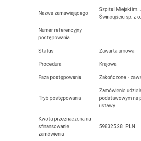
Szpitala
Szpital Miejski im.
Miejskiego
Nazwa zamawiającego
Świnoujściu sp. z o.
im.
Numer referencyjny
postępowania
Jana
Garduły
Status
Zawarta umowa
w
Procedura
Krajowa
Świnoujściu
Faza postępowania
Zakończone - zaw
sp.
Zamówienie udziela
Tryb postępowania
podstawowym na po
z
ustawy
o.
Kwota przeznaczona na
o
sfinansowanie
598325.28 PLN
zamówienia