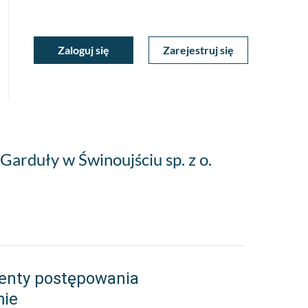
ukiwarka
Zaloguj się
Zarejestruj się
Moje
a
towa
Konto
Garduły w Świnoujściu sp. z o.
enty postępowania
mie