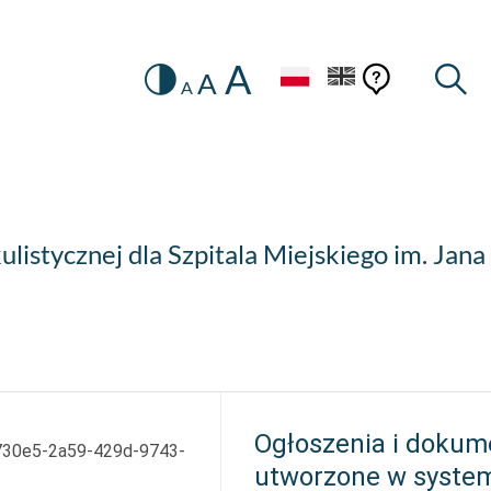
A
Zmiana
Pomoc
Pomoc
Wysz
A
A
HEADER.SETTINGS_SR
kontekstow
na
konteks
wersję
kontrastową
listycznej dla Szpitala Miejskiego im. Jana 
Ogłoszenia i dokum
730e5-2a59-429d-9743-
utworzone w syste