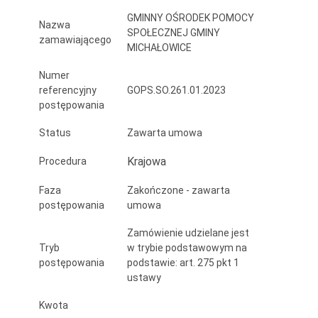
GMINNY OŚRODEK POMOCY
Nazwa
SPOŁECZNEJ GMINY
zamawiającego
MICHAŁOWICE
Numer
referencyjny
GOPS.SO.261.01.2023
postępowania
Status
Zawarta umowa
Krajowa
Procedura
Faza
Zakończone - zawarta
postępowania
umowa
Zamówienie udzielane jest
Tryb
w trybie podstawowym na
postępowania
podstawie: art. 275 pkt 1
ustawy
Kwota