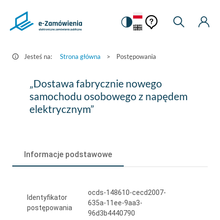
Pomoc
Pomoc
Zmiana
Wyszukiw
Moje
HEADER.SETTINGS_S
Postępowania
kontekstowa
na
Kont
kontekstow
-
wersję
e-
kontrastową
Jesteś na:
Strona główna
>
Postępowania
Zamówienia.gov.pl
„Dostawa
„Dostawa fabrycznie nowego
fabrycznie
samochodu osobowego z napędem
elektrycznym”
nowego
samochodu
osobowego
Informacje podstawowe
z
napędem
ocds-148610-cecd2007-
elektrycznym”
Identyfikator
635a-11ee-9aa3-
postępowania
96d3b4440790