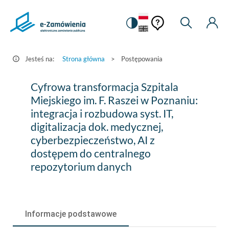
Pomoc
Pomoc
Zmiana
Wyszukiw
Moje
HEADER.SETTINGS_S
Postępowania
kontekstowa
na
Kont
kontekstow
-
wersję
e-
kontrastową
Jesteś na:
Strona główna
>
Postępowania
Zamówienia.gov.pl
Cyfrowa
Cyfrowa transformacja Szpitala
transformacja
Miejskiego im. F. Raszei w Poznaniu:
integracja i rozbudowa syst. IT,
Szpitala
digitalizacja dok. medycznej,
Miejskiego
cyberbezpieczeństwo, AI z
im.
dostępem do centralnego
repozytorium danych
F.
Raszei
w
Informacje podstawowe
Poznaniu: