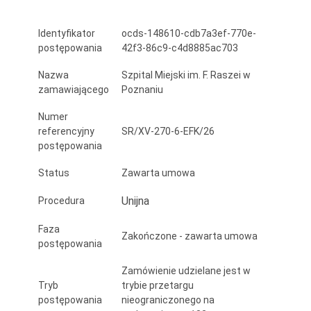
integracja
Identyfikator
ocds-148610-cdb7a3ef-770e-
i
postępowania
42f3-86c9-c4d8885ac703
rozbudowa
Nazwa
Szpital Miejski im. F. Raszei w
syst.
zamawiającego
Poznaniu
IT,
Numer
referencyjny
SR/XV-270-6-EFK/26
digitalizacja
postępowania
dok.
Status
Zawarta umowa
medycznej,
Unijna
Procedura
cyberbezpieczeństwo,
AI
Faza
Zakończone - zawarta umowa
postępowania
z
Zamówienie udzielane jest w
dostępem
Tryb
trybie przetargu
postępowania
nieograniczonego na
do