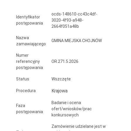
Chojnowa
ocds-148610-cc43c4df-
do
Identyfikator
3020-4f93-a948-
postępowania
placówek
2664f051a48b
oświatowych
Nazwa
GMINA MIEJSKA CHOJNÓW
zamawiającego
wraz
Numer
z
referencyjny
OR.271.5.2026
zapewnieniem
postępowania
opieki
Status
Wszczęte
w
Krajowa
Procedura
czasie
Badanie i ocena
Faza
przejazdu
ofert/wniosków/prac
postępowania
konkursowych
w
Zamówienie udzielane jest w
roku