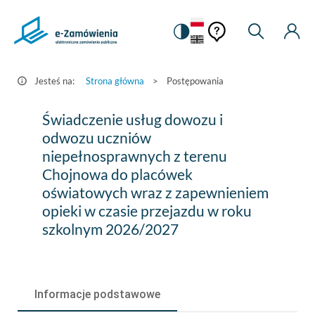
Pomoc
Pomoc
Zmiana
Wyszukiw
Moje
HEADER.SETTINGS_S
Postępowania
kontekstowa
na
Kont
kontekstow
-
wersję
e-
kontrastową
Jesteś na:
Strona główna
>
Postępowania
Zamówienia.gov.pl
Świadczenie
Świadczenie usług dowozu i
usług
odwozu uczniów
niepełnosprawnych z terenu
dowozu
Chojnowa do placówek
i
oświatowych wraz z zapewnieniem
odwozu
opieki w czasie przejazdu w roku
szkolnym 2026/2027
uczniów
niepełnosprawnych
z
Informacje podstawowe
terenu