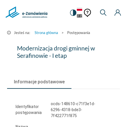
Pomoc
Pomoc
Zmiana
Wyszukiw
Moje
HEADER.SETTINGS_S
Postępowania
kontekstowa
na
Kont
kontekstow
-
wersję
e-
kontrastową
Jesteś na:
Strona główna
>
Postępowania
Zamówienia.gov.pl
Modernizacja
Modernizacja drogi gminnej w
drogi
Serafinowie - I etap
gminnej
w
Informacje podstawowe
Serafinowie
-
I
ocds-148610-c71f3e1d-
Identyfikator
6296-4318-bde3-
etap
postępowania
7f422771f875
Nazwa