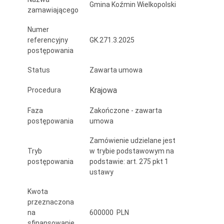
Gmina Koźmin Wielkopolski
zamawiającego
Numer
referencyjny
GK.271.3.2025
postępowania
Status
Zawarta umowa
Krajowa
Procedura
Faza
Zakończone - zawarta
postępowania
umowa
Zamówienie udzielane jest
Tryb
w trybie podstawowym na
postępowania
podstawie: art. 275 pkt 1
ustawy
Kwota
przeznaczona
na
600000 PLN
sfinansowanie