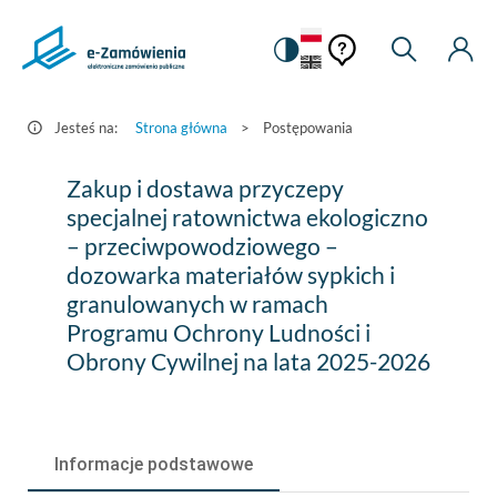
Pomoc
Pomoc
Zmiana
Wyszukiw
Moje
HEADER.SETTINGS_S
Postępowania
kontekstowa
na
Kont
kontekstow
-
wersję
e-
kontrastową
Jesteś na:
Strona główna
>
Postępowania
Zamówienia.gov.pl
Zakup
Zakup i dostawa przyczepy
i
specjalnej ratownictwa ekologiczno
– przeciwpowodziowego –
dostawa
dozowarka materiałów sypkich i
przyczepy
granulowanych w ramach
specjalnej
Programu Ochrony Ludności i
Obrony Cywilnej na lata 2025-2026
ratownictwa
ekologiczno
–
Informacje podstawowe
przeciwpowodziowego