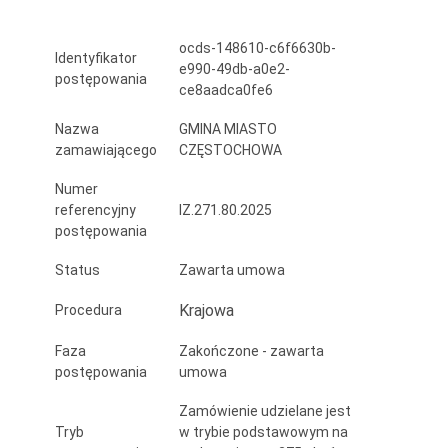
–
ocds-148610-c6f6630b-
dozowarka
Identyfikator
e990-49db-a0e2-
postępowania
materiałów
ce8aadca0fe6
sypkich
Nazwa
GMINA MIASTO
zamawiającego
CZĘSTOCHOWA
i
Numer
granulowanych
referencyjny
IZ.271.80.2025
w
postępowania
ramach
Status
Zawarta umowa
Programu
Krajowa
Procedura
Ochrony
Faza
Zakończone - zawarta
Ludności
postępowania
umowa
i
Zamówienie udzielane jest
Tryb
w trybie podstawowym na
Obrony