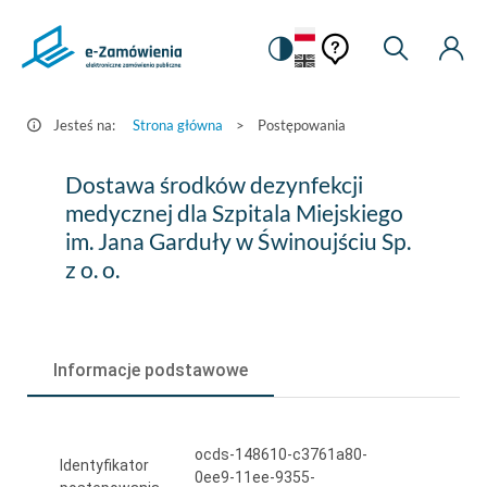
Pomoc
Pomoc
Zmiana
Wyszukiw
Moje
HEADER.SETTINGS_S
Postępowania
kontekstowa
na
Kont
kontekstow
-
wersję
e-
kontrastową
Jesteś na:
Strona główna
>
Postępowania
Zamówienia.gov.pl
Dostawa
Dostawa środków dezynfekcji
środków
medycznej dla Szpitala Miejskiego
im. Jana Garduły w Świnoujściu Sp.
dezynfekcji
z o. o.
medycznej
dla
Szpitala
Informacje podstawowe
Miejskiego
im.
ocds-148610-c3761a80-
Jana
Identyfikator
0ee9-11ee-9355-