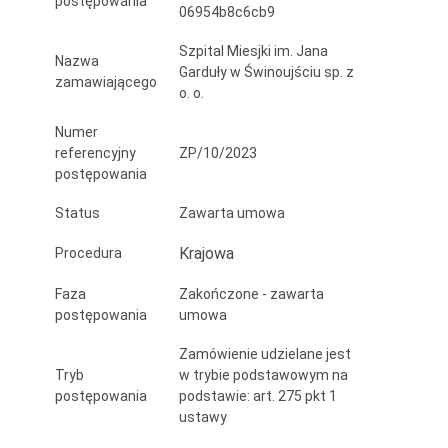
postępowania
06954b8c6cb9
Garduły
w
Szpital Miesjki im. Jana
Nazwa
Garduły w Świnoujściu sp. z
zamawiającego
Świnoujściu
o. o.
Sp.
Numer
referencyjny
ZP/10/2023
z
postępowania
o.
Status
Zawarta umowa
o.
Krajowa
Procedura
Faza
Zakończone - zawarta
postępowania
umowa
Zamówienie udzielane jest
Tryb
w trybie podstawowym na
postępowania
podstawie: art. 275 pkt 1
ustawy