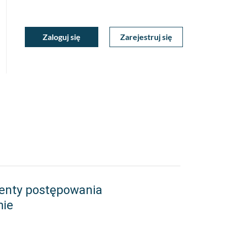
ukiwarka
Zaloguj się
Zarejestruj się
Moje
a
towa
Konto
enty postępowania
mie