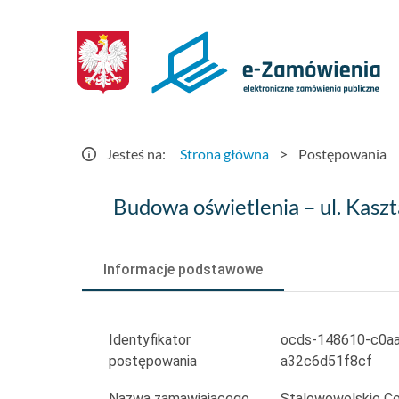
Postępowania
-
e-
Zamówienia.gov.pl
Jesteś na:
Strona główna
>
Postępowania
Budowa
Budowa oświetlenia – ul. Kasz
oświetlenia
–
Informacje podstawowe
ul.
Kasztanowa
Identyfikator
ocds-148610-c0aa
postępowania
a32c6d51f8cf
w
Nazwa zamawiającego
Stalowowolskie C