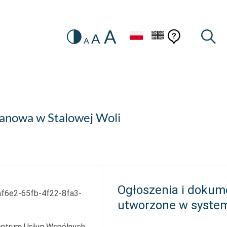
A
Zmiana
Pomoc
Pomoc
Wysz
A
A
HEADER.SETTINGS_SR
kontekstow
na
konteks
wersję
kontrastową
tanowa w Stalowej Woli
Ogłoszenia i dokum
f6e2-65fb-4f22-8fa3-
utworzone w syste
entrum Usług Wspólnych