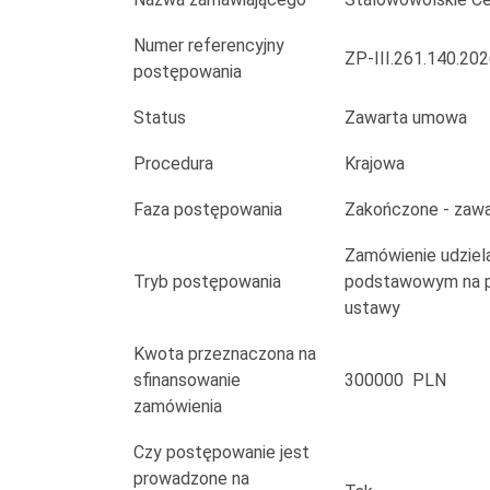
Stalowej
Woli
Numer referencyjny
ZP-III.261.140.20
postępowania
Status
Zawarta umowa
Procedura
Krajowa
Faza postępowania
Zakończone - zaw
Zamówienie udziela
Tryb postępowania
podstawowym na po
ustawy
Kwota przeznaczona na
sfinansowanie
300000 PLN
zamówienia
Czy postępowanie jest
prowadzone na