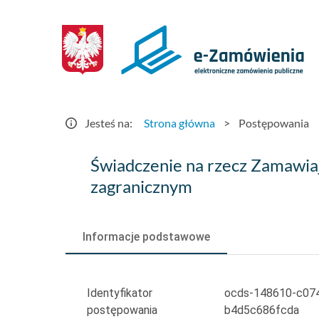
Postępowania
-
e-
Zamówienia.gov.pl
Jesteś na:
Strona główna
>
Postępowania
Świadczenie
Świadczenie na rzecz Zamawiaj
na
zagranicznym
rzecz
Zamawiającego
Informacje podstawowe
bieżącej
realizacji
Identyfikator
ocds-148610-c07
postępowania
b4d5c686fcda