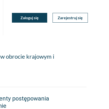
ukiwarka
Zaloguj się
Zarejestruj się
Moje
a
towa
Konto
 w obrocie krajowym i
enty postępowania
mie