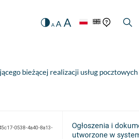
A
Zmiana
Pomoc
Pomoc
Wysz
A
A
HEADER.SETTINGS_SR
kontekstow
na
konteks
wersję
kontrastową
ącego bieżącej realizacji usług pocztowych
Ogłoszenia i dokum
45c17-0538-4a40-8a13-
utworzone w syste