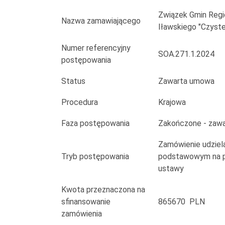
usług
Związek Gmin Regi
pocztowych
Nazwa zamawiającego
Iławskiego "Czyst
w
Numer referencyjny
SOA.271.1.2024
postępowania
obrocie
krajowym
Status
Zawarta umowa
i
Procedura
Krajowa
zagranicznym
Faza postępowania
Zakończone - zaw
Zamówienie udziela
Tryb postępowania
podstawowym na po
ustawy
Kwota przeznaczona na
sfinansowanie
865670 PLN
zamówienia