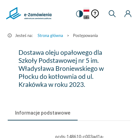
Pomoc
Pomoc
Zmiana
Wyszukiw
Moje
HEADER.SETTINGS_S
Postępowania
kontekstowa
na
Kont
kontekstow
-
wersję
e-
kontrastową
Jesteś na:
Strona główna
>
Postępowania
Zamówienia.gov.pl
Dostawa
Dostawa oleju opałowego dla
oleju
Szkoły Podstawowej nr 5 im.
Władysława Broniewskiego w
opałowego
Płocku do kotłownia od ul.
dla
Krakówka w roku 2023.
Szkoły
Podstawowej
nr
Informacje podstawowe
5
im.
ocds-148610-c003ad1a-