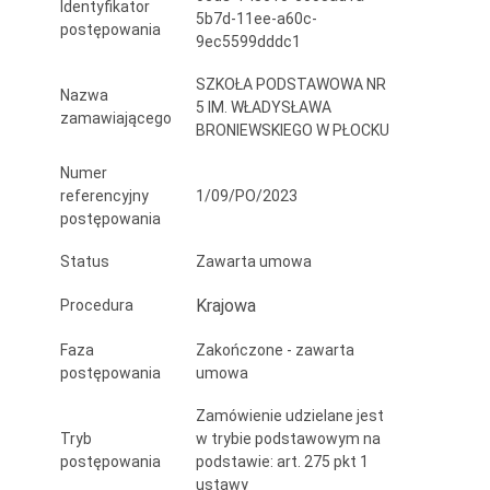
Identyfikator
Władysława
5b7d-11ee-a60c-
postępowania
9ec5599dddc1
Broniewskiego
SZKOŁA PODSTAWOWA NR
w
Nazwa
5 IM. WŁADYSŁAWA
zamawiającego
BRONIEWSKIEGO W PŁOCKU
Płocku
do
Numer
referencyjny
1/09/PO/2023
kotłownia
postępowania
od
Status
Zawarta umowa
ul.
Krajowa
Procedura
Krakówka
Faza
Zakończone - zawarta
w
postępowania
umowa
roku
Zamówienie udzielane jest
2023.
Tryb
w trybie podstawowym na
postępowania
podstawie: art. 275 pkt 1
ustawy