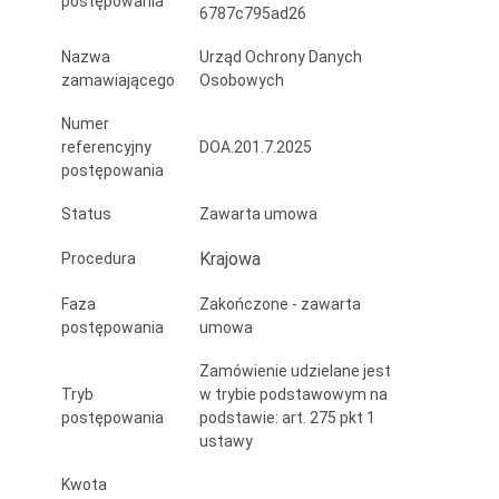
postępowania
6787c795ad26
w
środowisku
Nazwa
Urząd Ochrony Danych
zamawiającego
Osobowych
Zamawiającego
Numer
referencyjny
DOA.201.7.2025
postępowania
Status
Zawarta umowa
Krajowa
Procedura
Faza
Zakończone - zawarta
postępowania
umowa
Zamówienie udzielane jest
Tryb
w trybie podstawowym na
postępowania
podstawie: art. 275 pkt 1
ustawy
Kwota