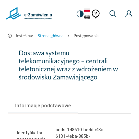
Pomoc
Pomoc
Zmiana
Wyszukiw
Moje
HEADER.SETTINGS_S
Postępowania
kontekstowa
na
Kont
kontekstow
-
wersję
e-
kontrastową
Jesteś na:
Strona główna
>
Postępowania
Zamówienia.gov.pl
Dostawa
Dostawa systemu
systemu
telekomunikacyjnego – centrali
telefonicznej wraz z wdrożeniem w
telekomunikacyjnego
środowisku Zamawiającego
–
centrali
telefonicznej
Informacje podstawowe
wraz
z
ocds-148610-be4dc48c-
wdrożeniem
Identyfikator
6131-4eba-885b-