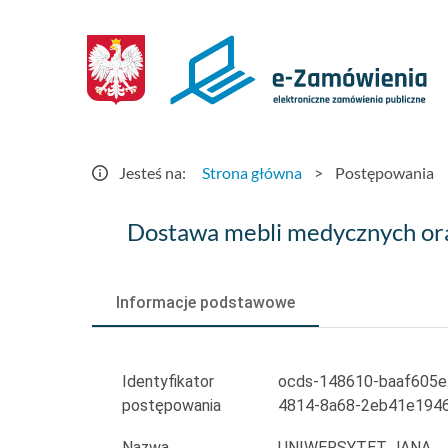
Postępowania
-
e-
Zamówienia.gov.pl
Jesteś na:
Strona główna
>
Postępowania
Dostawa
Dostawa mebli medycznych or
mebli
medycznych
Informacje podstawowe
oraz
innego
Identyfikator
ocds-148610-baaf605e
postępowania
4814-8a68-2eb41e194
wyposażenia
Nazwa
UNIWERSYTET JANA