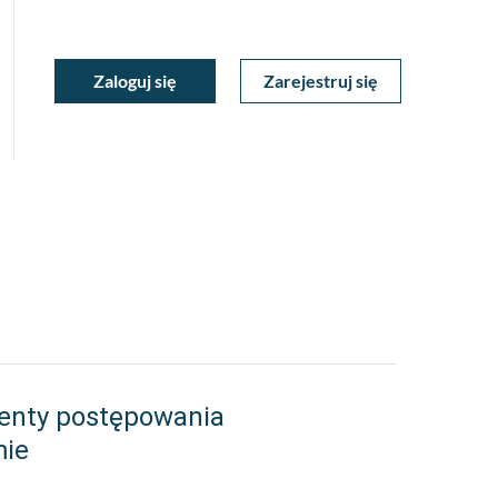
ukiwarka
Zaloguj się
Zarejestruj się
Moje
a
towa
Konto
enty postępowania
mie