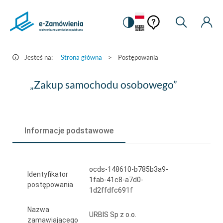
Pomoc
Pomoc
Zmiana
Wyszukiw
Moje
HEADER.SETTINGS_S
Postępowania
kontekstowa
na
Kont
kontekstow
-
wersję
e-
kontrastową
Jesteś na:
Strona główna
>
Postępowania
Zamówienia.gov.pl
„Zakup
„Zakup samochodu osobowego”
samochodu
osobowego”
Informacje podstawowe
ocds-148610-b785b3a9-
Identyfikator
1fab-41c8-a7d0-
postępowania
1d2ffdfc691f
Nazwa
URBIS Sp z o.o.
zamawiającego