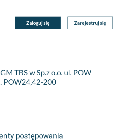
ukiwarka
Zaloguj się
Zarejestruj się
Moje
a
towa
Konto
 ZGM TBS w Sp.z o.o. ul. POW
ul. POW24,42-200
enty postępowania