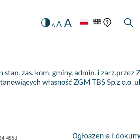
A
Zmiana
Pomoc
Pomoc
Wysz
A
A
HEADER.SETTINGS_SR
kontekstow
na
konteks
wersję
kontrastową
 stan. zas. kom. gminy, admin. i zarz.przez
tanowiących własność ZGM TBS Sp.z o.o. 
Ogłoszenia i dokum
24-486d-