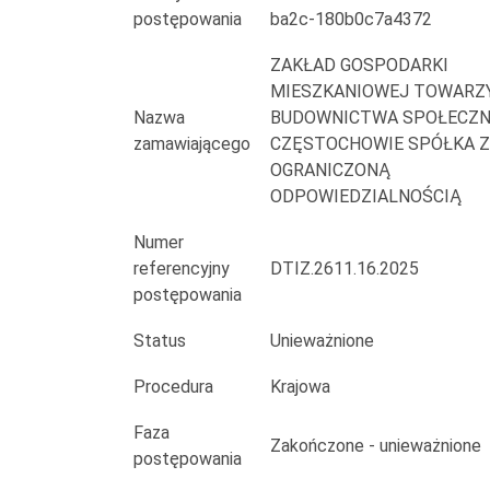
kom.
postępowania
ba2c-180b0c7a4372
gminy,
ZAKŁAD GOSPODARKI
admin.
MIESZKANIOWEJ TOWAR
Nazwa
BUDOWNICTWA SPOŁECZN
i
zamawiającego
CZĘSTOCHOWIE SPÓŁKA Z
OGRANICZONĄ
zarz.przez
ODPOWIEDZIALNOŚCIĄ
ZGM
Numer
TBS
referencyjny
DTIZ.2611.16.2025
postępowania
w
Status
Unieważnione
Sp.z
Procedura
Krajowa
o.o.
Faza
ul.
Zakończone - unieważnione
postępowania