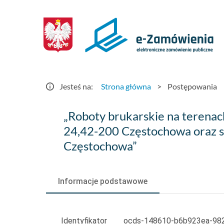
Postępowania
-
e-
Zamówienia.gov.pl
Jesteś na:
Strona główna
>
Postępowania
„Roboty
„Roboty brukarskie na terenach
brukarskie
24,42-200 Częstochowa oraz s
Częstochowa”
na
terenach
Informacje podstawowe
stan.
zas.
Identyfikator
ocds-148610-b6b923ea-98