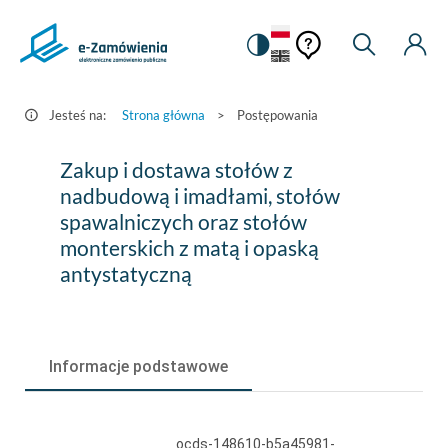
Pomoc
Pomoc
Zmiana
Wyszukiw
Moje
HEADER.SETTINGS_S
Postępowania
kontekstowa
na
Kont
kontekstow
-
wersję
e-
kontrastową
Jesteś na:
Strona główna
>
Postępowania
Zamówienia.gov.pl
Zakup
Zakup i dostawa stołów z
i
nadbudową i imadłami, stołów
spawalniczych oraz stołów
dostawa
monterskich z matą i opaską
stołów
antystatyczną
z
nadbudową
i
Informacje podstawowe
imadłami,
stołów
ocds-148610-b5a45981-