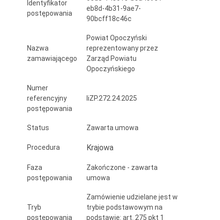
Identyfikator
spawalniczych
eb8d-4b31-9ae7-
postępowania
90bcff18c46c
oraz
Powiat Opoczyński
stołów
Nazwa
reprezentowany przez
zamawiającego
Zarząd Powiatu
monterskich
Opoczyńskiego
z
Numer
matą
referencyjny
IiZP.272.24.2025
postępowania
i
opaską
Status
Zawarta umowa
antystatyczną
Krajowa
Procedura
Faza
Zakończone - zawarta
postępowania
umowa
Zamówienie udzielane jest w
Tryb
trybie podstawowym na
postępowania
podstawie: art. 275 pkt 1