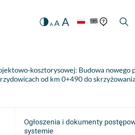
A
Zmiana
Pomoc
Pomoc
Wysz
A
A
HEADER.SETTINGS_SR
kontekstow
na
konteks
wersję
kontrastową
jektowo-kosztorysowej: Budowa nowego pr
ebrzydowicach od km 0+490 do skrzyżowania 
Ogłoszenia i dokumenty postępo
systemie