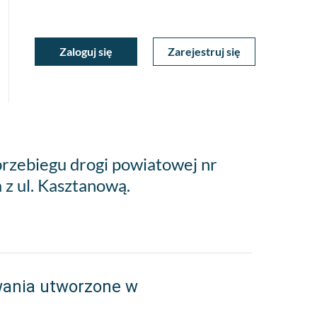
ukiwarka
Zaloguj się
Zarejestruj się
Moje
a
towa
Konto
zebiegu drogi powiatowej nr
z ul. Kasztanową.
wania utworzone w