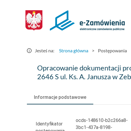
Postępowania
-
e-
Zamówienia.gov.pl
Jesteś na:
Strona główna
>
Postępowania
Opracowanie
Opracowanie dokumentacji pro
dokumentacji
2646 S ul. Ks. A. Janusza w Z
projektowo-
kosztorysowej:
Informacje podstawowe
Budowa
nowego
ocds-148610-b2c266a8-
Identyfikator
3bc1-437a-8198-
postępowania