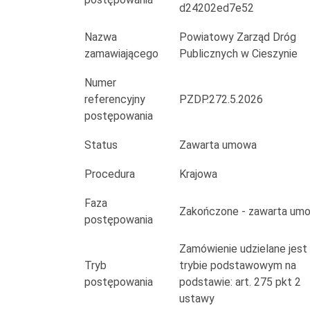
przebiegu
d24202ed7e52
drogi
Nazwa
Powiatowy Zarząd Dróg
zamawiającego
Publicznych w Cieszynie
powiatowej
Numer
nr
referencyjny
PZDP.272.5.2026
2646
postępowania
S
Status
Zawarta umowa
ul.
Procedura
Krajowa
Ks.
Faza
Zakończone - zawarta um
postępowania
A.
Zamówienie udzielane jest
Janusza
Tryb
trybie podstawowym na
w
postępowania
podstawie: art. 275 pkt 2
ustawy