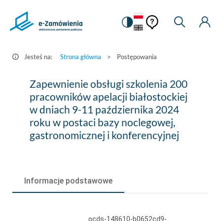
Pomoc
Pomoc
Zmiana
Wyszukiw
Moje
HEADER.SETTINGS_S
Postępowania
kontekstowa
na
Kont
kontekstow
-
wersję
e-
kontrastową
Jesteś na:
Strona główna
>
Postępowania
Zamówienia.gov.pl
Zapewnienie
Zapewnienie obsługi szkolenia 200
obsługi
pracowników apelacji białostockiej
w dniach 9-11 października 2024
szkolenia
roku w postaci bazy noclegowej,
200
gastronomicznej i konferencyjnej
pracowników
apelacji
białostockiej
Informacje podstawowe
w
dniach
ocds-148610-b0652cd9-