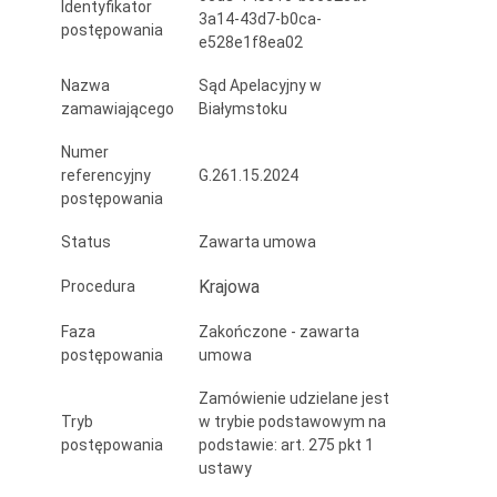
Identyfikator
9-
3a14-43d7-b0ca-
postępowania
e528e1f8ea02
11
Nazwa
Sąd Apelacyjny w
października
zamawiającego
Białymstoku
2024
Numer
roku
referencyjny
G.261.15.2024
postępowania
w
Status
Zawarta umowa
postaci
Krajowa
Procedura
bazy
noclegowej,
Faza
Zakończone - zawarta
postępowania
umowa
gastronomicznej
Zamówienie udzielane jest
i
Tryb
w trybie podstawowym na
konferencyjnej
postępowania
podstawie: art. 275 pkt 1
ustawy