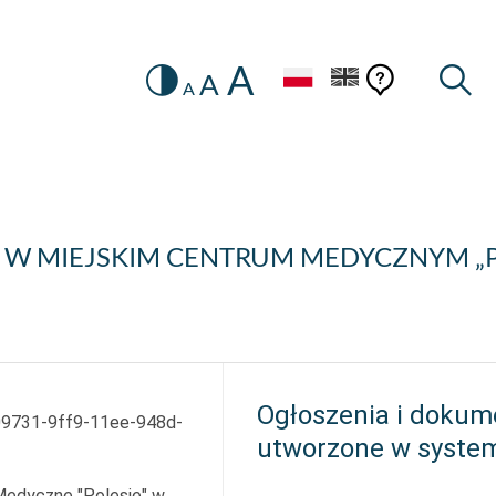
A
Zmiana
Pomoc
Pomoc
Wysz
A
A
HEADER.SETTINGS_SR
kontekstow
na
konteks
wersję
kontrastową
W MIEJSKIM CENTRUM MEDYCZNYM „PO
Ogłoszenia i dokum
9731-9ff9-11ee-948d-
utworzone w syste
Medyczne "Polesie" w