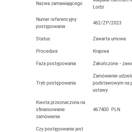
„POLESIE”
Nazwa zamawiającego
Łodzi
W
Numer referencyjny
462/ZP/2023
ŁODZI
postępowania
Status
Zawarta umowa
Procedura
Krajowa
Faza postępowania
Zakończone - zaw
Zamówienie udziela
Tryb postępowania
podstawowym na po
ustawy
Kwota przeznaczona na
sfinansowanie
467400 PLN
zamówienia
Czy postępowanie jest