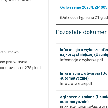
Ogłoszenie 2023/BZP 0056
(Data udostępnienia 21 grud
Pozostałe dokumen
Informacja o wyborze ofe
arta umowa
najkorzystniejszej (Usuni
Informacja o wyborze.pdf
ne jest w trybie
dstawie: art. 275 pkt 1
Informacja z otwarcia (Us
automatycznie)
Info z otwarcia.pdf
ogłoszenie zmiana (Usuni
automatycznie)
08dc06e5-4de0-9f4e-95d1