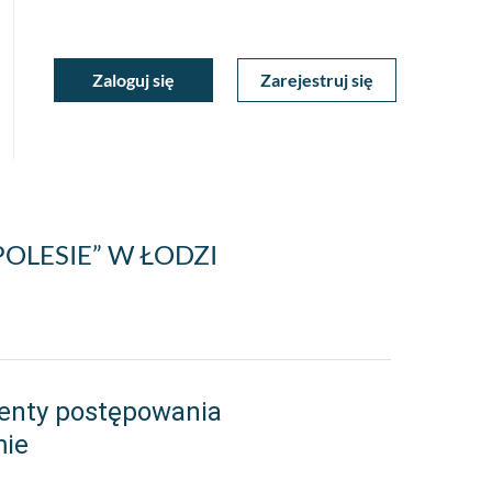
ukiwarka
Zaloguj się
Zarejestruj się
Moje
a
towa
Konto
LESIE” W ŁODZI
enty postępowania
mie