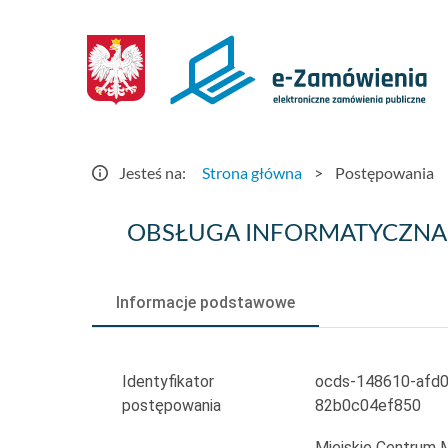
Postępowania
-
e-
Zamówienia.gov.pl
Jesteś na:
Strona główna
>
Postępowania
OBSŁUGA
OBSŁUGA INFORMATYCZNA 
INFORMATYCZNA
W
Informacje podstawowe
MIEJSKIM
CENTRUM
Identyfikator
ocds-148610-afd0
postępowania
82b0c04ef850
MEDYCZNYM
Miejskie Centrum 