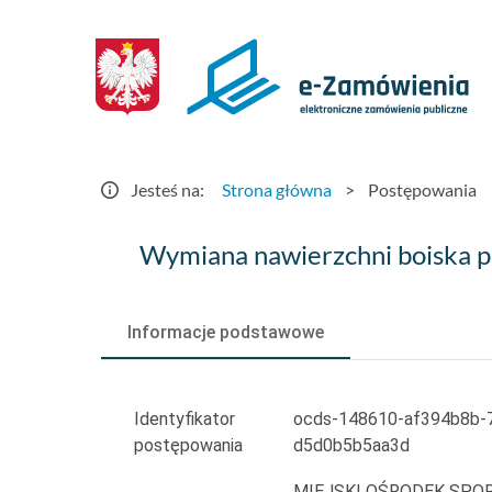
Postępowania
-
e-
Zamówienia.gov.pl
Jesteś na:
Strona główna
>
Postępowania
Wymiana
Wymiana nawierzchni boiska pi
nawierzchni
boiska
Informacje podstawowe
piłkarskiego
na
Identyfikator
ocds-148610-af394b8b-
postępowania
d5d0b5b5aa3d
stadionie
MIEJSKI OŚRODEK SPOR