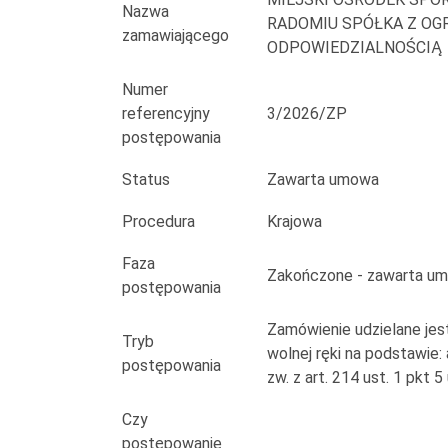
przy
Nazwa
RADOMIU SPÓŁKA Z OG
zamawiającego
ul.
ODPOWIEDZIALNOŚCIĄ
Struga
Numer
referencyjny
3/2026/ZP
63
postępowania
w
Status
Zawarta umowa
Radomiu
Procedura
Krajowa
Faza
Zakończone - zawarta u
postępowania
Zamówienie udzielane jes
Tryb
wolnej ręki na podstawie:
postępowania
zw. z art. 214 ust. 1 pkt 
Czy
postępowanie