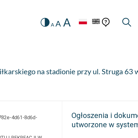
A
Zmiana
Pomoc
Pomoc
Wysz
A
A
HEADER.SETTINGS_SR
kontekstow
na
konteks
wersję
kontrastową
łkarskiego na stadionie przy ul. Struga 63
Ogłoszenia i dokum
782e-4d61-8d6d-
utworzone w syste
TU I REKREACJI W