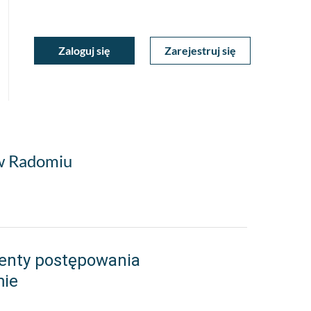
ukiwarka
Zaloguj się
Zarejestruj się
Moje
a
towa
Konto
 w Radomiu
enty postępowania
mie