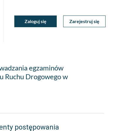
ukiwarka
Zaloguj się
Zarejestruj się
Moje
a
towa
Konto
owadzania egzaminów
ku Ruchu Drogowego w
enty postępowania