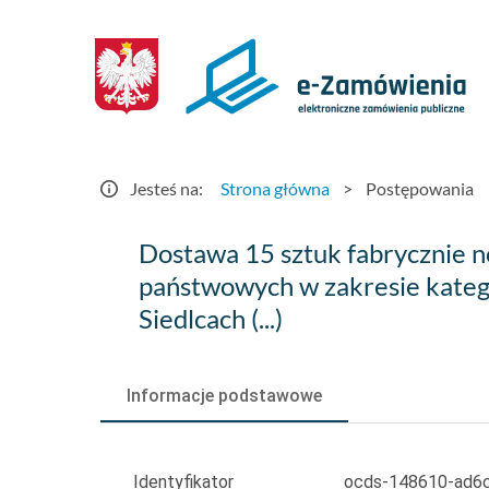
Postępowania
-
e-
Zamówienia.gov.pl
Jesteś na:
Strona główna
>
Postępowania
Dostawa
Dostawa 15 sztuk fabrycznie
15
państwowych w zakresie kate
Siedlcach (...)
sztuk
fabrycznie
Informacje podstawowe
nowych
samochodów
Identyfikator
ocds-148610-ad6c