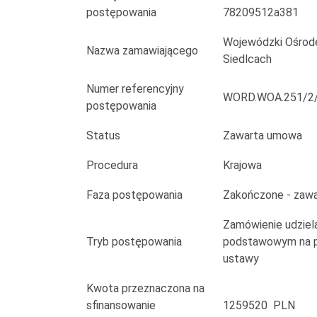
osobowych
postępowania
78209512a381
do
Wojewódzki Ośrod
Nazwa zamawiającego
przeprowadzania
Siedlcach
egzaminów
Numer referencyjny
WORD.WOA.251/2
postępowania
państwowych
Status
Zawarta umowa
w
Procedura
Krajowa
zakresie
Faza postępowania
Zakończone - zaw
kategorii
Zamówienie udziela
B
Tryb postępowania
podstawowym na po
prawa
ustawy
jazdy
Kwota przeznaczona na
sfinansowanie
1259520 PLN