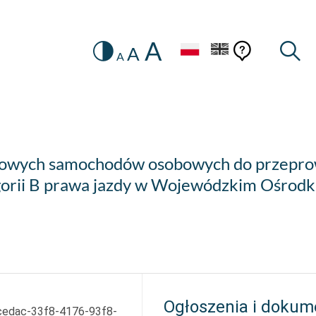
A
Zmiana
Pomoc
Pomoc
Wysz
A
A
HEADER.SETTINGS_SR
kontekstow
na
konteks
wersję
kontrastową
 nowych samochodów osobowych do przepr
gorii B prawa jazdy w Wojewódzkim Ośrod
Ogłoszenia i dokum
edac-33f8-4176-93f8-