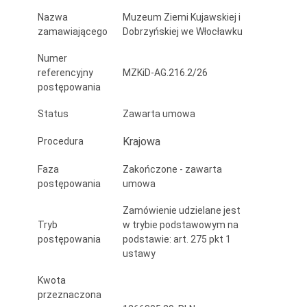
Kłóbce
Nazwa
Muzeum Ziemi Kujawskiej i
zamawiającego
Dobrzyńskiej we Włocławku
wraz
z
Numer
referencyjny
MZKiD-AG.216.2/26
infrastrukturą
postępowania
towarzyszącą
Status
Zawarta umowa
Krajowa
Procedura
Faza
Zakończone - zawarta
postępowania
umowa
Zamówienie udzielane jest
Tryb
w trybie podstawowym na
postępowania
podstawie: art. 275 pkt 1
ustawy
Kwota
przeznaczona