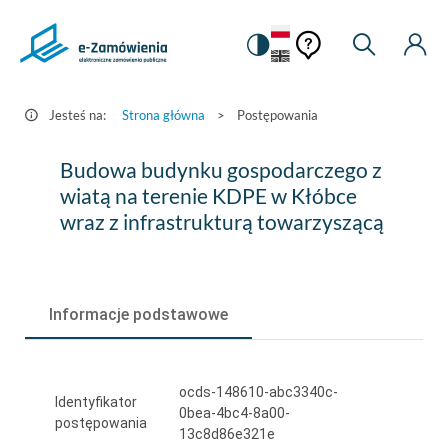
Pomoc
Pomoc
Zmiana
Wyszukiw
Moje
HEADER.SETTINGS_S
Postępowania
kontekstowa
na
Kont
kontekstow
-
wersję
e-
kontrastową
Jesteś na:
Strona główna
>
Postępowania
Zamówienia.gov.pl
Budowa
Budowa budynku gospodarczego z
budynku
wiatą na terenie KDPE w Kłóbce
wraz z infrastrukturą towarzyszącą
gospodarczego
z
wiatą
Informacje podstawowe
na
terenie
ocds-148610-abc3340c-
KDPE
Identyfikator
0bea-4bc4-8a00-
postępowania
w
13c8d86e321e