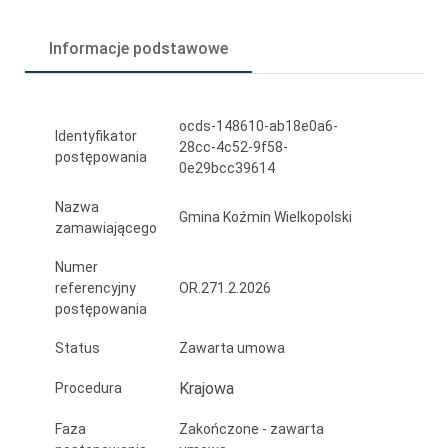
DLA
Informacje podstawowe
GMINY
KOŹMIN
WIELKOPOLSKI
ocds-148610-ab18e0a6-
Identyfikator
28cc-4c52-9f58-
W
postępowania
0e29bcc39614
RAMACH
Nazwa
Gmina Koźmin Wielkopolski
PROJEKTU
zamawiającego
"ZWIĘKSZENIE
Numer
referencyjny
OR.271.2.2026
CYBERBEZPIECZEŃSTWA
postępowania
W
Status
Zawarta umowa
URZĘDZIE
Krajowa
Procedura
MIASTA
Faza
Zakończone - zawarta
I