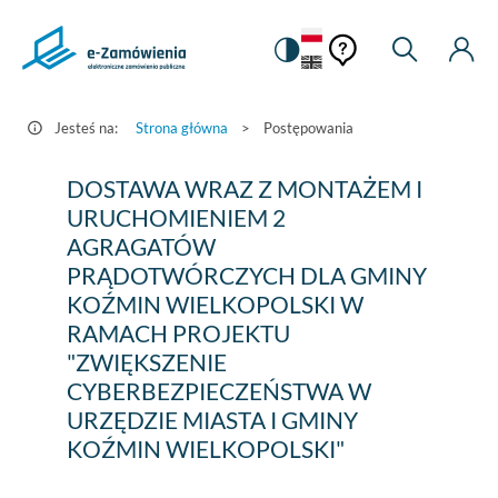
Pomoc
Pomoc
Zmiana
Wyszukiw
Moje
HEADER.SETTINGS_S
Postępowania
kontekstowa
na
Kont
kontekstow
-
wersję
e-
kontrastową
Jesteś na:
Strona główna
>
Postępowania
Zamówienia.gov.pl
DOSTAWA
DOSTAWA WRAZ Z MONTAŻEM I
WRAZ
URUCHOMIENIEM 2
AGRAGATÓW
Z
PRĄDOTWÓRCZYCH DLA GMINY
MONTAŻEM
KOŹMIN WIELKOPOLSKI W
I
RAMACH PROJEKTU
"ZWIĘKSZENIE
URUCHOMIENIEM
CYBERBEZPIECZEŃSTWA W
2
URZĘDZIE MIASTA I GMINY
AGRAGATÓW
KOŹMIN WIELKOPOLSKI"
PRĄDOTWÓRCZYCH