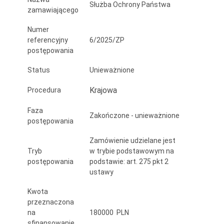
Służba Ochrony Państwa
zamawiającego
Numer
referencyjny
6/2025/ZP
postępowania
Status
Unieważnione
Krajowa
Procedura
Faza
Zakończone - unieważnione
postępowania
Zamówienie udzielane jest
Tryb
w trybie podstawowym na
postępowania
podstawie: art. 275 pkt 2
ustawy
Kwota
przeznaczona
na
180000 PLN
sfinansowanie