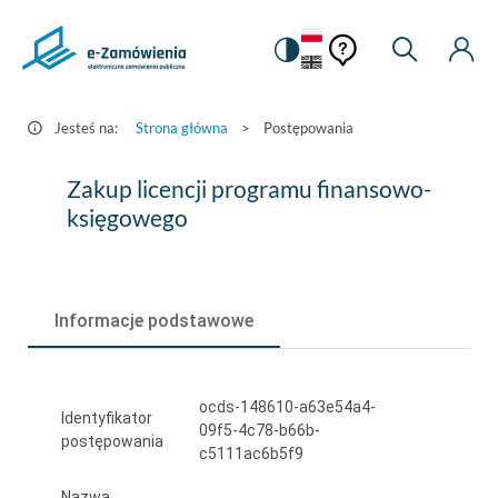
Pomoc
Pomoc
Zmiana
Wyszukiw
Moje
HEADER.SETTINGS_S
Postępowania
kontekstowa
na
Kont
kontekstow
-
wersję
e-
kontrastową
Jesteś na:
Strona główna
>
Postępowania
Zamówienia.gov.pl
Zakup
Zakup licencji programu finansowo-
licencji
księgowego
programu
finansowo-
Informacje podstawowe
księgowego
ocds-148610-a63e54a4-
Identyfikator
09f5-4c78-b66b-
postępowania
c5111ac6b5f9
Nazwa