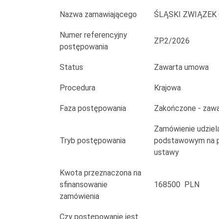
i
Nazwa zamawiającego
ŚLĄSKI ZWIĄZEK
innych
Numer referencyjny
pracowników
ZP.2/2026
postępowania
JST
Status
Zawarta umowa
zajmujących
Procedura
Krajowa
się
Faza postępowania
Zakończone - zaw
dostępnością
Zamówienie udziela
–
Tryb postępowania
podstawowym na po
ustawy
II
Kwota przeznaczona na
tura
sfinansowanie
168500 PLN
zamówienia
Czy postępowanie jest