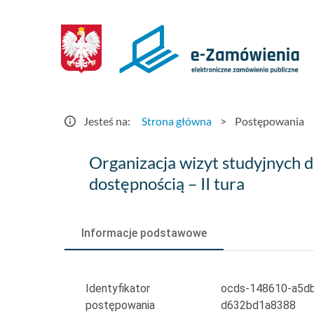
Postępowania
-
e-
Zamówienia.gov.pl
Jesteś na:
Strona główna
>
Postępowania
Organizacja
Organizacja wizyt studyjnych 
wizyt
dostępnością – II tura
studyjnych
dla
Informacje podstawowe
koordynatorów
dostępności
Identyfikator
ocds-148610-a5db
postępowania
d632bd1a8388