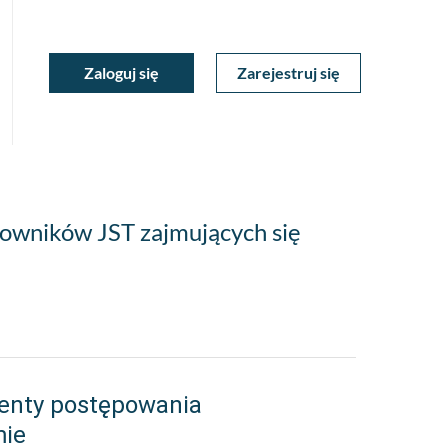
ukiwarka
Zaloguj się
Zarejestruj się
Moje
a
towa
Konto
cowników JST zajmujących się
enty postępowania
mie