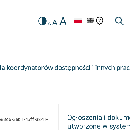
A
Zmiana
Pomoc
Pomoc
Wysz
A
A
HEADER.SETTINGS_SR
kontekstow
na
konteks
wersję
kontrastową
dla koordynatorów dostępności i innych pra
Ogłoszenia i dokum
83c6-3ab1-45ff-a241-
utworzone w syste