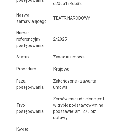
postępowania
d20ca154de32
Symfonia
ERP
Nazwa
TEATR NARODOWY
zamawiającego
Numer
referencyjny
2/2025
postępowania
Status
Zawarta umowa
Krajowa
Procedura
Faza
Zakończone - zawarta
postępowania
umowa
Zamówienie udzielane jest
Tryb
w trybie podstawowym na
postępowania
podstawie: art. 275 pkt 1
ustawy
Kwota