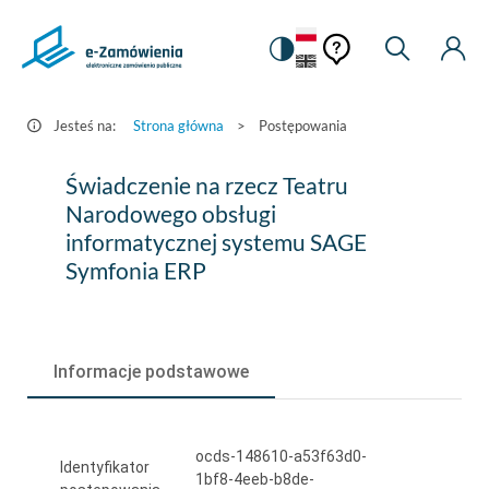
Pomoc
Pomoc
Zmiana
Wyszukiw
Moje
HEADER.SETTINGS_S
Postępowania
kontekstowa
na
Kont
kontekstow
-
wersję
e-
kontrastową
Jesteś na:
Strona główna
>
Postępowania
Zamówienia.gov.pl
Świadczenie
Świadczenie na rzecz Teatru
na
Narodowego obsługi
informatycznej systemu SAGE
rzecz
Symfonia ERP
Teatru
Narodowego
obsługi
Informacje podstawowe
informatycznej
systemu
ocds-148610-a53f63d0-
SAGE
Identyfikator
1bf8-4eeb-b8de-