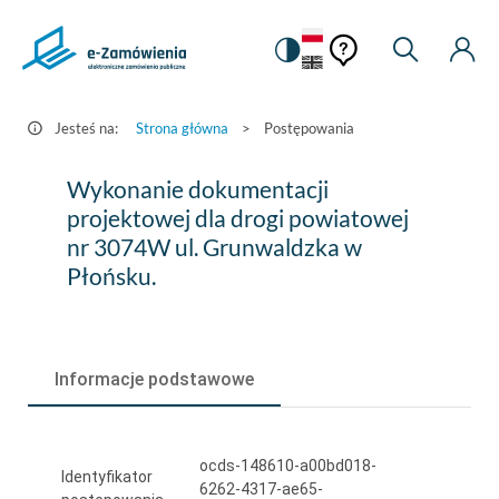
Pomoc
Pomoc
Zmiana
Wyszukiw
Moje
HEADER.SETTINGS_S
Postępowania
kontekstowa
na
Kont
kontekstow
-
wersję
e-
kontrastową
Jesteś na:
Strona główna
>
Postępowania
Zamówienia.gov.pl
Wykonanie
Wykonanie dokumentacji
dokumentacji
projektowej dla drogi powiatowej
nr 3074W ul. Grunwaldzka w
projektowej
Płońsku.
dla
drogi
powiatowej
Informacje podstawowe
nr
3074W
ocds-148610-a00bd018-
ul.
Identyfikator
6262-4317-ae65-