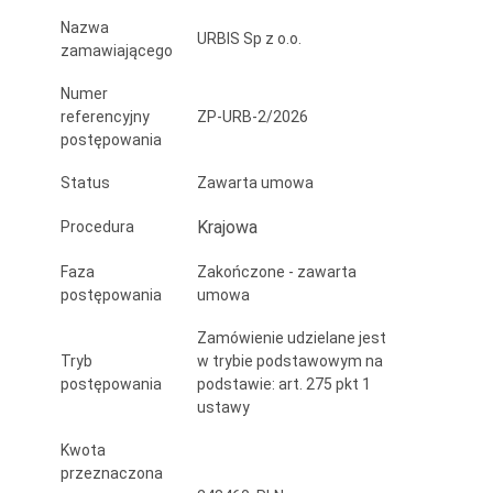
ODPADY
Nazwa
URBIS Sp z o.o.
zamawiającego
STAŁE
Numer
referencyjny
ZP-URB-2/2026
postępowania
Status
Zawarta umowa
Krajowa
Procedura
Faza
Zakończone - zawarta
postępowania
umowa
Zamówienie udzielane jest
Tryb
w trybie podstawowym na
postępowania
podstawie: art. 275 pkt 1
ustawy
Kwota
przeznaczona