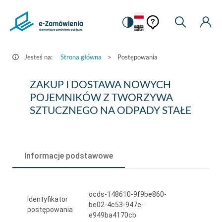
Pomoc
Pomoc
Zmiana
Wyszukiw
Moje
HEADER.SETTINGS_S
Postępowania
kontekstowa
na
Kont
kontekstow
-
wersję
e-
kontrastową
Jesteś na:
Strona główna
>
Postępowania
Zamówienia.gov.pl
ZAKUP
ZAKUP I DOSTAWA NOWYCH
I
POJEMNIKÓW Z TWORZYWA
SZTUCZNEGO NA ODPADY STAŁE
DOSTAWA
NOWYCH
POJEMNIKÓW
Informacje podstawowe
Z
TWORZYWA
ocds-148610-9f9be860-
SZTUCZNEGO
Identyfikator
be02-4c53-947e-
postępowania
NA
e949ba4170cb