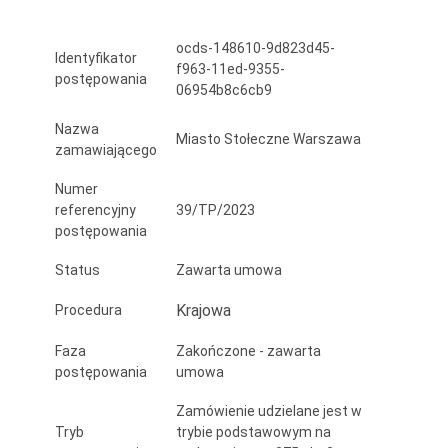
z
ocds-148610-9d823d45-
rozpłytowaniami
Identyfikator
f963-11ed-9355-
postępowania
powierzchni
06954b8c6cb9
utwardzonych
Nazwa
Miasto Stołeczne Warszawa
zamawiającego
oraz
Numer
zastępowaniu
referencyjny
39/TP/2023
ich
postępowania
ziemią
Status
Zawarta umowa
urodzajną
Krajowa
Procedura
wraz
Faza
Zakończone - zawarta
z
postępowania
umowa
założeniem
Zamówienie udzielane jest w
Tryb
trybie podstawowym na
trawnika