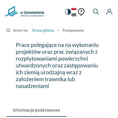
Pomoc
Pomoc
Zmiana
Wyszukiw
Moje
HEADER.SETTINGS_S
Postępowania
kontekstowa
na
Kont
kontekstow
-
wersję
e-
kontrastową
Jesteś na:
Strona główna
>
Postępowania
Zamówienia.gov.pl
Prace
Prace polegające na na wykonaniu
polegające
projektów oraz prac związanych z
rozpłytowaniami powierzchni
na
utwardzonych oraz zastępowaniu
na
ich ziemią urodzajną wraz z
wykonaniu
założeniem trawnika lub
nasadzeniami
projektów
oraz
prac
Informacje podstawowe
związanych