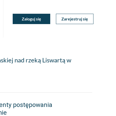
ukiwarka
Zaloguj się
Zarejestruj się
Moje
a
towa
Konto
kiej nad rzeką Liswartą w
enty postępowania
mie