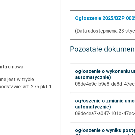
Ogłoszenie 2025/BZP 0005
(Data udostępnienia 23 styc
Pozostałe dokumen
arta umowa
ogłoszenie o wykonaniu u
automatycznie)
ne jest w trybie
08de4e9c-b9e8-de8d-47ec
dstawie: art. 275 pkt 1
ogłoszenie o zmianie umo
automatycznie)
08de4ea7-a047-101b-47ec
ogłoszenie o wyniku post