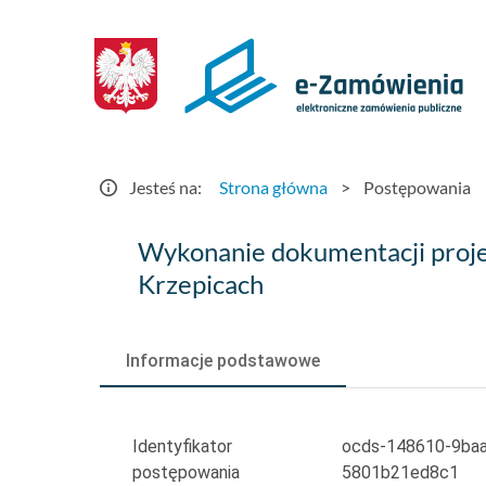
Postępowania
-
e-
Zamówienia.gov.pl
Jesteś na:
Strona główna
>
Postępowania
Wykonanie
Wykonanie dokumentacji proje
dokumentacji
Krzepicach
projektowej
remontu
Informacje podstawowe
mostów
w
Identyfikator
ocds-148610-9baa
postępowania
5801b21ed8c1