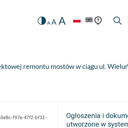
A
Zmiana
Pomoc
Pomoc
Wysz
A
A
HEADER.SETTINGS_SR
kontekstow
na
konteks
wersję
kontrastową
ktowej remontu mostów w ciągu ul. Wieluńs
Ogłoszenia i dokum
5e8c-f97a-47f2-bf32-
utworzone w syste