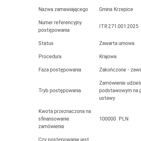
ciągu
Nazwa zamawiającego
Gmina Krzepice
ul.
Numer referencyjny
Wieluńskiej
ITR.271.001.2025
postępowania
nad
Status
Zawarta umowa
rzeką
Procedura
Krajowa
Liswartą
Faza postępowania
Zakończone - zaw
w
Zamówienie udziela
Krzepicach
Tryb postępowania
podstawowym na po
ustawy
Kwota przeznaczona na
sfinansowanie
100000 PLN
zamówienia
Czy postępowanie jest