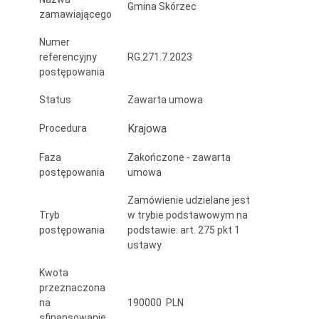
Gmina Skórzec
zamawiającego
Numer
referencyjny
RG.271.7.2023
postępowania
Status
Zawarta umowa
Krajowa
Procedura
Faza
Zakończone - zawarta
postępowania
umowa
Zamówienie udzielane jest
Tryb
w trybie podstawowym na
postępowania
podstawie: art. 275 pkt 1
ustawy
Kwota
przeznaczona
na
190000 PLN
sfinansowanie