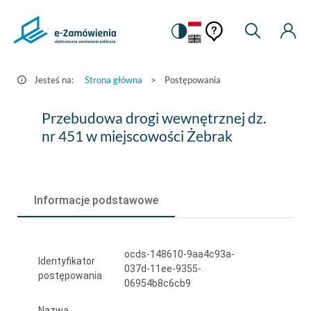
Pomoc
Pomoc
Zmiana
Wyszukiw
Moje
HEADER.SETTINGS_S
Postępowania
kontekstowa
na
Kont
kontekstow
-
wersję
e-
kontrastową
Jesteś na:
Strona główna
>
Postępowania
Zamówienia.gov.pl
Przebudowa
Przebudowa drogi wewnętrznej dz.
drogi
nr 451 w miejscowości Żebrak
wewnętrznej
dz.
Informacje podstawowe
nr
451
w
ocds-148610-9aa4c93a-
Identyfikator
037d-11ee-9355-
miejscowości
postępowania
06954b8c6cb9
Żebrak
Nazwa