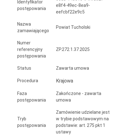
Identyfikator
uczniów
e8f4-49ec-8ea9-
postępowania
eefcbf22e9c5
i
Nazwa
kadry
Powiat Tucholski
zamawiającego
szkół
Numer
zawodowych
referencyjny
ZP.272.1.37.2025
postępowania
Powiatu
Status
Zawarta umowa
Tucholskiego-
Krajowa
Procedura
etap
I”
Faza
Zakończone - zawarta
postępowania
umowa
–
Zamówienie udzielane jest
cz.
Tryb
w trybie podstawowym na
2”
postępowania
podstawie: art. 275 pkt 1
ustawy