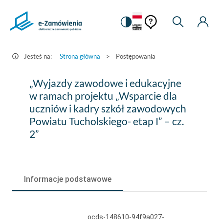
Pomoc
Pomoc
Zmiana
Wyszukiw
Moje
HEADER.SETTINGS_S
Postępowania
kontekstowa
na
Kont
kontekstow
-
wersję
e-
kontrastową
Jesteś na:
Strona główna
>
Postępowania
Zamówienia.gov.pl
„Wyjazdy
„Wyjazdy zawodowe i edukacyjne
zawodowe
w ramach projektu „Wsparcie dla
uczniów i kadry szkół zawodowych
i
Powiatu Tucholskiego- etap I” – cz.
edukacyjne
2”
w
ramach
projektu
Informacje podstawowe
„Wsparcie
dla
ocds-148610-94f9a027-