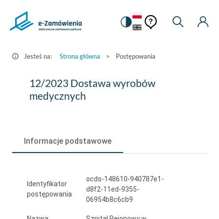
Pomoc
Pomoc
Zmiana
Wyszukiw
Moje
HEADER.SETTINGS_S
Postępowania
kontekstowa
na
Kont
kontekstow
-
wersję
e-
kontrastową
Jesteś na:
Strona główna
>
Postępowania
Zamówienia.gov.pl
12/2023
12/2023 Dostawa wyrobów
Dostawa
medycznych
wyrobów
medycznych
Informacje podstawowe
ocds-148610-940787e1-
Identyfikator
d8f2-11ed-9355-
postępowania
06954b8c6cb9
Nazwa
Szpital Rejonowy w