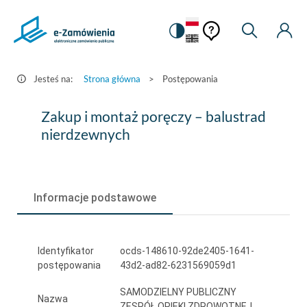
Pomoc
Pomoc
Zmiana
Wyszukiw
Moje
HEADER.SETTINGS_S
Postępowania
kontekstowa
na
Kont
kontekstow
-
wersję
e-
kontrastową
Jesteś na:
Strona główna
>
Postępowania
Zamówienia.gov.pl
Zakup
Zakup i montaż poręczy – balustrad
i
nierdzewnych
montaż
poręczy
Informacje podstawowe
–
balustrad
nierdzewnych
Identyfikator
ocds-148610-92de2405-1641-
postępowania
43d2-ad82-6231569059d1
SAMODZIELNY PUBLICZNY
Nazwa
ZESPÓŁ OPIEKI ZDROWOTNEJ