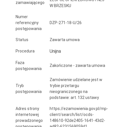
zamawiającego
W BRZESKU
Numer
referencyjny
DZP-271-18-U/26
postępowania
Status
Zawarta umowa
Unijna
Procedura
Faza
Zakończone - zawarta umowa
postępowania
Zamówienie udzielane jest w
Tryb
trybie przetargu
postępowania
nieograniczonego na
podstawie: art. 132 ustawy
Adres strony
https://ezamowienia.gov.pl/mp-
internetowej
client/search/list/ocds-
prowadzonego
148610-92de2405-1641-43d2-
postępowania
ad82-6231569059d1