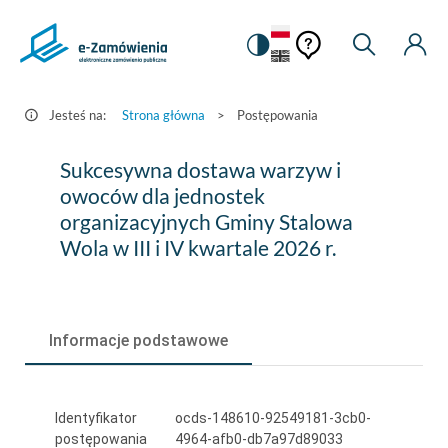
Pomoc
Pomoc
Zmiana
Wyszukiw
Moje
HEADER.SETTINGS_S
Postępowania
kontekstowa
na
Kont
kontekstow
-
wersję
e-
kontrastową
Jesteś na:
Strona główna
>
Postępowania
Zamówienia.gov.pl
Sukcesywna
Sukcesywna dostawa warzyw i
dostawa
owoców dla jednostek
organizacyjnych Gminy Stalowa
warzyw
Wola w III i IV kwartale 2026 r.
i
owoców
dla
Informacje podstawowe
jednostek
organizacyjnych
Identyfikator
ocds-148610-92549181-3cb0-
Gminy
postępowania
4964-afb0-db7a97d89033