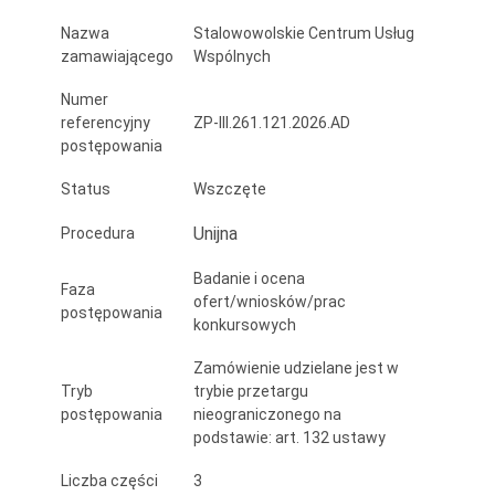
Stalowa
Nazwa
Stalowowolskie Centrum Usług
Wola
zamawiającego
Wspólnych
w
Numer
referencyjny
ZP-III.261.121.2026.AD
III
postępowania
i
Status
Wszczęte
IV
Unijna
Procedura
kwartale
Badanie i ocena
2026
Faza
ofert/wniosków/prac
postępowania
konkursowych
r.
Zamówienie udzielane jest w
Tryb
trybie przetargu
postępowania
nieograniczonego na
podstawie: art. 132 ustawy
Liczba części
3