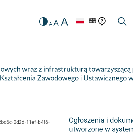
A
Zmiana
Pomoc
Pomoc
Wysz
A
A
HEADER.SETTINGS_SR
kontekstow
na
konteks
wersję
kontrastową
owych wraz z infrastrukturą towarzyszącą
 Kształcenia Zawodowego i Ustawicznego 
Ogłoszenia i dokum
2bd6c-0d2d-11ef-b4f6-
utworzone w syste