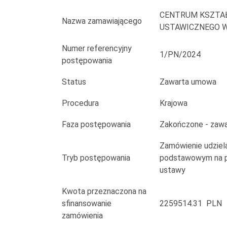
infrastrukturą
CENTRUM KSZTA
towarzyszącą
Nazwa zamawiającego
USTAWICZNEGO 
przy
Numer referencyjny
1/PN/2024
postępowania
Liceum
Ogólnokształcącym
Status
Zawarta umowa
i
Procedura
Krajowa
Centrum
Faza postępowania
Zakończone - zaw
Kształcenia
Zamówienie udziela
Tryb postępowania
podstawowym na po
Zawodowego
ustawy
i
Kwota przeznaczona na
Ustawicznego
sfinansowanie
2259514.31 PLN
zamówienia