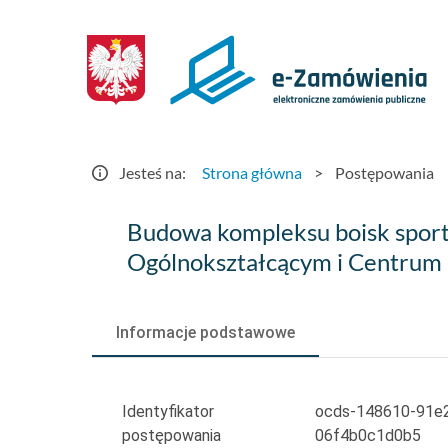
Postępowania
-
e-
Zamówienia.gov.pl
Jesteś na:
Strona główna
>
Postępowania
Budowa
Budowa kompleksu boisk sport
kompleksu
Ogólnokształcącym i Centrum
boisk
sportowych
Informacje podstawowe
wraz
z
Identyfikator
ocds-148610-91e
postępowania
06f4b0c1d0b5