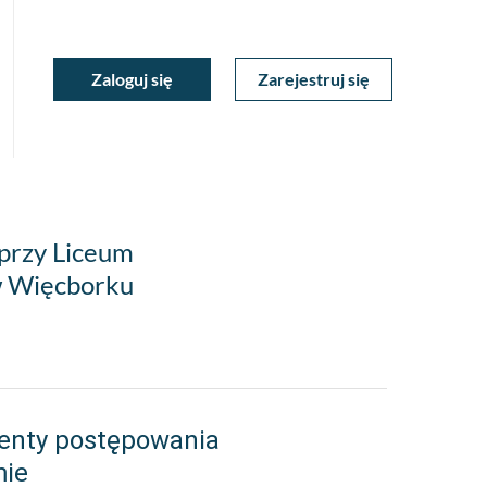
ukiwarka
Zaloguj się
Zarejestruj się
Moje
a
towa
Konto
 przy Liceum
w Więcborku
enty postępowania
mie