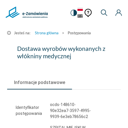
Pomoc
Pomoc
Zmiana
Wyszukiw
Moje
HEADER.SETTINGS_S
Postępowania
kontekstowa
na
Kont
kontekstow
-
wersję
e-
kontrastową
Jesteś na:
Strona główna
>
Postępowania
Zamówienia.gov.pl
Dostawa
Dostawa wyrobów wykonanych z
wyrobów
włókniny medycznej
wykonanych
z
Informacje podstawowe
włókniny
medycznej
ocds-148610-
Identyfikator
90e32ea7-3597-4995-
postępowania
9939-6e3eb78656c2
SZPITAL MIEJSKI W