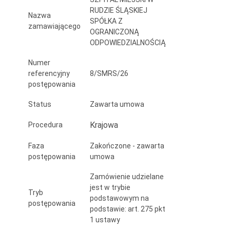
RUDZIE ŚLĄSKIEJ
Nazwa
SPÓŁKA Z
zamawiającego
OGRANICZONĄ
ODPOWIEDZIALNOŚCIĄ
Numer
referencyjny
8/SMRS/26
postępowania
Status
Zawarta umowa
Krajowa
Procedura
Faza
Zakończone - zawarta
postępowania
umowa
Zamówienie udzielane
jest w trybie
Tryb
podstawowym na
postępowania
podstawie: art. 275 pkt
1 ustawy