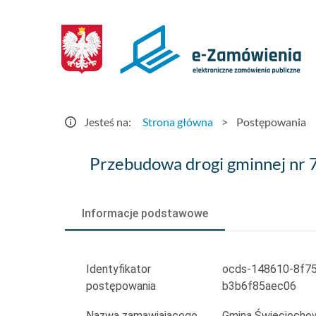
Postępowania
-
e-
Zamówienia.gov.pl
Jesteś na:
Strona główna
>
Postępowania
Przebudowa
Przebudowa drogi gminnej nr 
drogi
gminnej
Informacje podstawowe
nr
712735P
Identyfikator
ocds-148610-8f7
postępowania
b3b6f85aec06
w
Nazwa zamawiającego
Gmina Święciecho