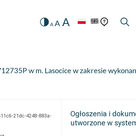
A
Zmiana
Pomoc
Pomoc
Wysz
A
A
HEADER.SETTINGS_SR
kontekstow
na
konteks
wersję
kontrastową
712735P w m. Lasocice w zakresie wykonan
Ogłoszenia i dokum
511c6-21dc-4248-883a-
utworzone w syste
wa