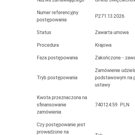
m.
Lasocice
Numer referencyjny
P.271.13.2026
postępowania
w
Status
Zawarta umowa
zakresie
Procedura
Krajowa
wykonania
Faza postępowania
Zakończone - zaw
chodnika
Zamówienie udziela
Tryb postępowania
podstawowym na po
ustawy
Kwota przeznaczona na
sfinansowanie
740124.59 PLN
zamówienia
Czy postępowanie jest
prowadzone na