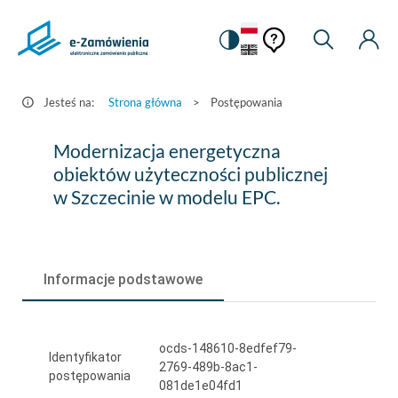
Pomoc
Pomoc
Zmiana
Wyszukiw
Moje
HEADER.SETTINGS_S
Postępowania
kontekstowa
na
Kont
kontekstow
-
wersję
e-
kontrastową
Jesteś na:
Strona główna
>
Postępowania
Zamówienia.gov.pl
Modernizacja
Modernizacja energetyczna
energetyczna
obiektów użyteczności publicznej
w Szczecinie w modelu EPC.
obiektów
użyteczności
publicznej
Informacje podstawowe
w
Szczecinie
ocds-148610-8edfef79-
w
Identyfikator
2769-489b-8ac1-
postępowania
modelu
081de1e04fd1