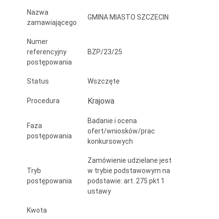
EPC.
Nazwa
GMINA MIASTO SZCZECIN
zamawiającego
Numer
referencyjny
BZP/23/25
postępowania
Status
Wszczęte
Krajowa
Procedura
Badanie i ocena
Faza
ofert/wniosków/prac
postępowania
konkursowych
Zamówienie udzielane jest
Tryb
w trybie podstawowym na
postępowania
podstawie: art. 275 pkt 1
ustawy
Kwota