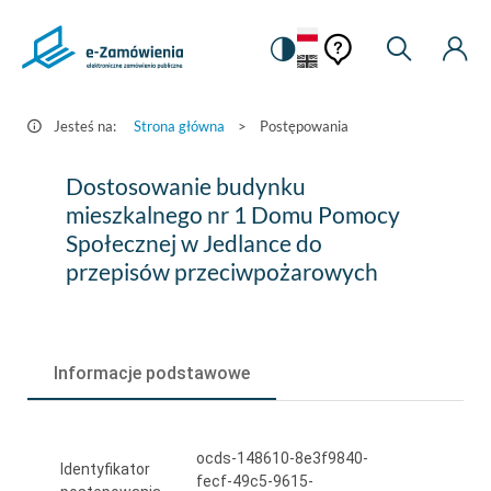
Pomoc
Pomoc
Zmiana
Wyszukiw
Moje
HEADER.SETTINGS_S
Postępowania
kontekstowa
na
Kont
kontekstow
-
wersję
e-
kontrastową
Jesteś na:
Strona główna
>
Postępowania
Zamówienia.gov.pl
Dostosowanie
Dostosowanie budynku
budynku
mieszkalnego nr 1 Domu Pomocy
Społecznej w Jedlance do
mieszkalnego
przepisów przeciwpożarowych
nr
1
Domu
Informacje podstawowe
Pomocy
Społecznej
ocds-148610-8e3f9840-
w
Identyfikator
fecf-49c5-9615-