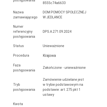
postępowania
8555c74a6633
Jedlance
do
Nazwa
DOM POMOCY SPOŁECZNEJ
zamawiającego
W JEDLANCE
przepisów
Numer
przeciwpożarowych
referencyjny
DPS.A.271.09.2024
postępowania
Status
Unieważnione
Krajowa
Procedura
Faza
Zakończone - unieważnione
postępowania
Zamówienie udzielane jest
Tryb
w trybie podstawowym na
postępowania
podstawie: art. 275 pkt 1
ustawy
Kwota