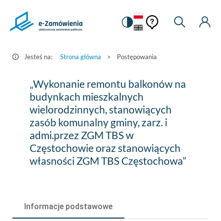
Pomoc
Pomoc
Zmiana
Wyszukiw
Moje
HEADER.SETTINGS_S
Postępowania
kontekstowa
na
Kont
kontekstow
-
wersję
e-
kontrastową
Jesteś na:
Strona główna
>
Postępowania
Zamówienia.gov.pl
„Wykonanie
„Wykonanie remontu balkonów na
remontu
budynkach mieszkalnych
wielorodzinnych, stanowiących
balkonów
zasób komunalny gminy, zarz. i
na
admi.przez ZGM TBS w
budynkach
Częstochowie oraz stanowiących
własności ZGM TBS Częstochowa”
mieszkalnych
wielorodzinnych,
stanowiących
Informacje podstawowe
zasób