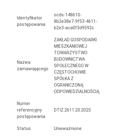
komunalny
ocds-148610-
gminy,
Identyfikator
8b2e38e7-9f53-4611-
postępowania
zarz.
b2e3-aca0f3d9592c
i
ZAKŁAD GOSPODARKI
MIESZKANIOWEJ
admi.przez
TOWARZYSTWO
ZGM
BUDOWNICTWA
Nazwa
SPOŁECZNEGO W
zamawiającego
TBS
CZĘSTOCHOWIE
SPÓŁKA Z
w
OGRANICZONĄ
Częstochowie
ODPOWIEDZIALNOŚCIĄ
oraz
Numer
referencyjny
DTIZ.2611.20.2025
stanowiących
postępowania
własności
Status
Unieważnione
ZGM