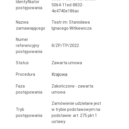
Identyfikator
oraz
5064-11ed-8832-
postępowania
4e4740e186ac
Teatru
Nazwa
Teatr im. Stanisława
im.
zamawiającego
Ignacego Witkiewicza
St.
Numer
I.
referencyjny
8/ZP/TP/2022
postępowania
Witkiewicza
Status
Zawarta umowa
w
Krajowa
Procedura
Zakopanem
Faza
Zakończone - zawarta
postępowania
umowa
Zamówienie udzielane jest
Tryb
w trybie podstawowym na
postępowania
podstawie: art. 275 pkt 1
ustawy