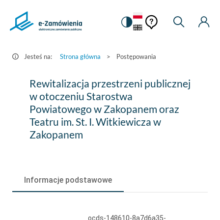
Pomoc
Pomoc
Zmiana
Wyszukiw
Moje
HEADER.SETTINGS_S
Postępowania
kontekstowa
na
Kont
kontekstow
-
wersję
e-
kontrastową
Jesteś na:
Strona główna
>
Postępowania
Zamówienia.gov.pl
Rewitalizacja
Rewitalizacja przestrzeni publicznej
przestrzeni
w otoczeniu Starostwa
Powiatowego w Zakopanem oraz
publicznej
Teatru im. St. I. Witkiewicza w
w
Zakopanem
otoczeniu
Starostwa
Powiatowego
Informacje podstawowe
w
Zakopanem
ocds-148610-8a7d6a35-